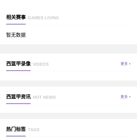
相关赛事
GAMES LIVING
暂无数据
西篮甲录像
VIDEOS
更多 +
西篮甲资讯
HOT NEWS
更多 +
热门标签
TAGS