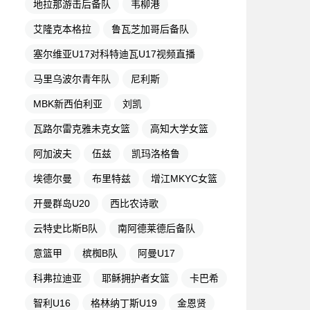
地拉那游击后备队
韦柳港
艾隆克本格拉
鲁瓦芝加哥后备队
塞尔维亚U17对科特迪瓦U17视频直播
马里乌波尔青年队
尼利斯
MBK新西伯利亚
刘凯
瓦路尔雷克雅未克女篮
高知大学女篮
阿加波夫
伍兹
凯玛洛格鲁
埃德尔曼
布里特兹
增江MKYC女篮
开曼群岛U20
西比农诗歌
云特史比斯B队
南阿德莱德后备队
意篮甲
槟椥B队
阿曼U17
科弗拉迪亚
耶稣拥护者女篮
卡巴希
智利U16
格林纳丁斯U19
金恩贤