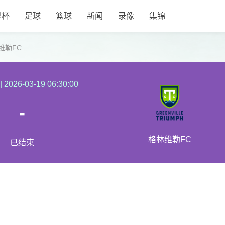
界杯
足球
篮球
新闻
录像
集锦
维勒FC
|
2026-03-19 06:30:00
-
格林维勒FC
已结束