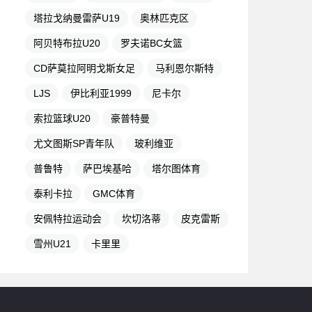
塔拉戈纳曼雷萨U19
奥林匹克区
阿贝特布拉U20
罗夫诺BC女篮
CD萨莫拉阿明戈斯女足
马利恩尔斯特
LJS
伊比利亚1999
尼卡尔
索拉篮球U20
豪普特曼
尤文图斯SP青年队
玻利维亚
普鲁特
萨巴埃基哈
塔尔图体育
泰利卡拉
GMC体育
安佩特拉运动会
坎切洛蒂
皮克雷斯
雪州U21
卡里里