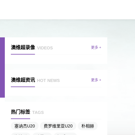
澳维超录像
VIDEOS
更多 +
澳维超资讯
HOT NEWS
更多 +
热门标签
TAGS
塞讷杰U20
费罗维里亚U20
朴相赫