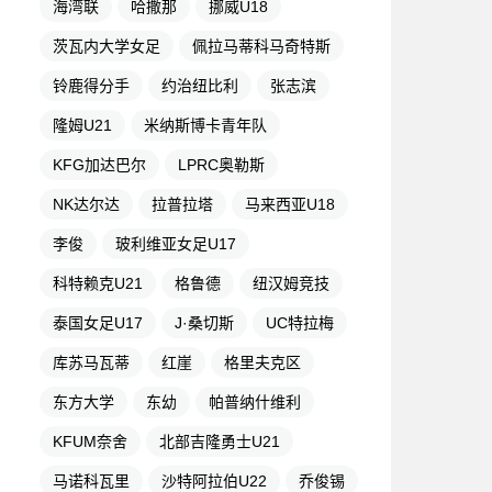
海湾联
哈撒那
挪威U18
茨瓦内大学女足
佩拉马蒂科马奇特斯
铃鹿得分手
约治纽比利
张志滨
隆姆U21
米纳斯博卡青年队
KFG加达巴尔
LPRC奥勒斯
NK达尔达
拉普拉塔
马来西亚U18
李俊
玻利维亚女足U17
科特赖克U21
格鲁德
纽汉姆竞技
泰国女足U17
J·桑切斯
UC特拉梅
库苏马瓦蒂
红崖
格里夫克区
东方大学
东幼
帕普纳什维利
KFUM奈舍
北部吉隆勇士U21
马诺科瓦里
沙特阿拉伯U22
乔俊锡