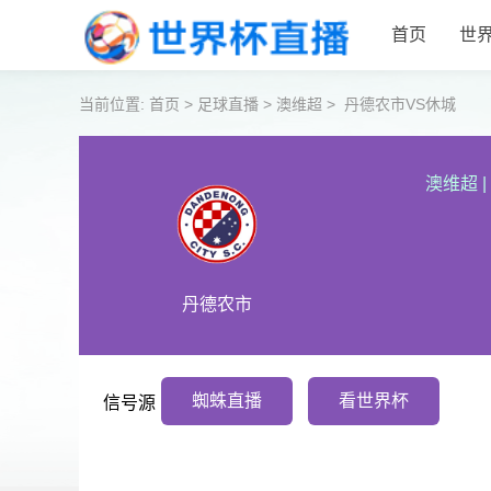
首页
世
当前位置:
首页
>
足球直播
>
澳维超
>
丹德农市VS休城
澳维超
|
丹德农市
蜘蛛直播
看世界杯
信号源