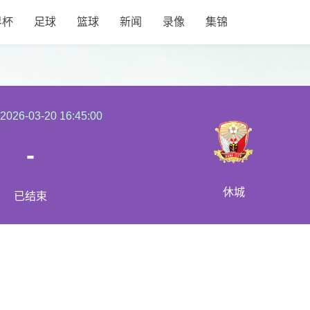
界杯
足球
篮球
新闻
录像
集锦
2026-03-20 16:45:00
-
休城
已结束