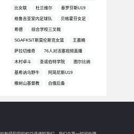
比女联
杜兰维尔
泰罗芬斯U19
格鲁吉亚室内足球队
贝格霍芬女足
希德
综合学校三叉戟
SGAFKSiT斯莫伦斯克女篮
王嘉楠
萨拉切维奇
76人对活塞视频直播
木村卓斗
圣诺伯特学院
图尔比纳
基希讷乌野牛
阿简尼斯U19
橡树山基督教
白俄后备
如有侵犯您的权益请通知我们，我们会第一时间处理。