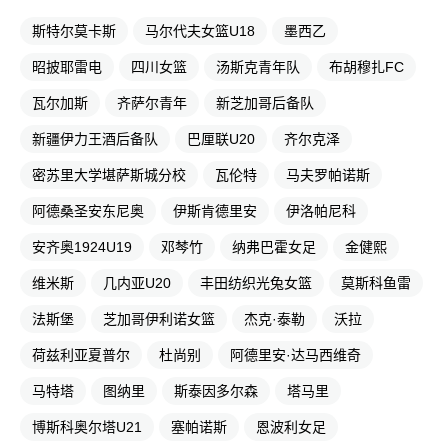
斯特尔莫卡斯
马尔代夫女篮U18
墨西乙
昭披耶雷电
四川女篮
汤斯克青年队
布胡穆扎FC
瓦尔加斯
齐萨尔青年
新芝加哥后备队
新疆伊力王酒后备队
巴厘联U20
齐尔克泽
密苏里大学堪萨斯城分校
瓦伦特
马夫罗帕诺斯
阿德桑圣安东尼奥
伊斯肯德里安
伊洛帕尼科
安齐奥1924U19
邓棽竹
纳弗巴霍女足
金健熙
维米斯
几内亚U20
丰田纺织光兔女篮
莫斯科鱼雷
法斯堡
芝加哥伊利诺女篮
杰克·泰勒
沃拉
荷兹利亚夏普尔
杜尚别
阿德里安·达马西维奇
马特塔
图纳里
斯泰因多尔森
塔马里
博斯科奥尔塔U21
塞帕诺斯
恩波利女足