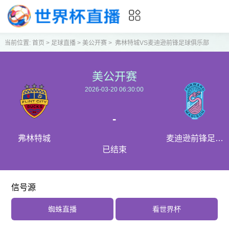
当前位置:
首页
>
足球直播
>
美公开赛
>
弗林特城VS麦迪逊前锋足球俱乐部
美公开赛
2026-03-20 06:30:00
-
弗林特城
麦迪逊前锋足球
已结束
俱乐部
信号源
蜘蛛直播
看世界杯