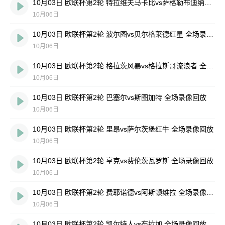
10月03日 欧联杯第2轮 特拉维夫马卡比vs萨格勒布迪纳摩 全场录像回放
10月06日
10月03日 欧联杯第2轮 波尔图vs贝尔格莱德红星 全场录像回放
10月06日
10月03日 欧联杯第2轮 格拉茨风暴vs格拉斯哥流浪者 全场录像回放
10月06日
10月03日 欧联杯第2轮 巴塞尔vs斯图加特 全场录像回放
10月06日
10月03日 欧联杯第2轮 里昂vs萨尔茨堡红牛 全场录像回放
10月06日
10月03日 欧联杯第2轮 亨克vs费伦茨瓦罗斯 全场录像回放
10月06日
10月03日 欧联杯第2轮 费耶诺德vs阿斯顿维拉 全场录像回放
10月06日
10月03日 欧联杯第2轮 凯尔特人vs布拉加 全场录像回放