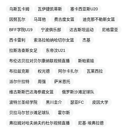
乌斯瓦卡姆
瓦伊捷凯蒂斯
塞卡西亚斯U20
因努瓦尔
马耳他
费古度女篮
迪克那不勒斯女篮
BFF学院U19
宁波俱乐部
达吉斯坦运动
尼格雷亚
西卡雷利
索洛拉帕纳哈切尔女篮
杰基
拉斯洛查斯女足
东帝汶U21
布伦达贝拉对贝尔康纳联视频直播
斯帕索娃
布拉兹克斯
权光德
阿尔卡扎尔
瓦莱西拉
派尔什拉特
周强
萨米恩托
维古斯斯巴达海参崴女篮
俄罗斯沙滩足球队
波特兰圣经学院
黒川圭介
瑟亚FC
皮因大学
贝拉马尔甘沙滩足球队
霍尔斯
弗拉姆对哈夫纳夫约杜尔视频直播
尼基·埃弗拉德