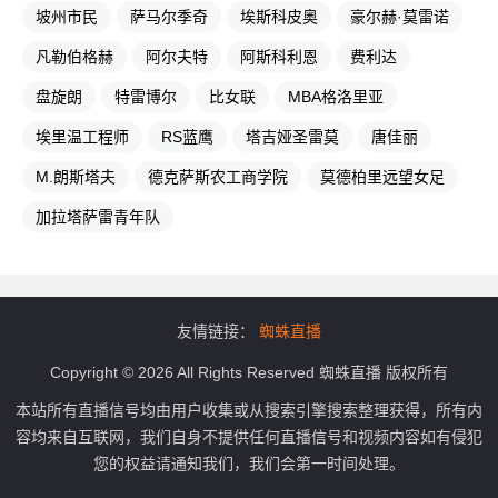
坡州市民
萨马尔季奇
埃斯科皮奥
豪尔赫·莫雷诺
凡勒伯格赫
阿尔夫特
阿斯科利恩
费利达
盘旋朗
特雷博尔
比女联
MBA格洛里亚
埃里温工程师
RS蓝鹰
塔吉娅圣雷莫
唐佳丽
M.朗斯塔夫
德克萨斯农工商学院
莫德柏里远望女足
加拉塔萨雷青年队
友情链接：
蜘蛛直播
Copyright © 2026 All Rights Reserved 蜘蛛直播 版权所有
本站所有直播信号均由用户收集或从搜索引擎搜索整理获得，所有内
容均来自互联网，我们自身不提供任何直播信号和视频内容如有侵犯
您的权益请通知我们，我们会第一时间处理。