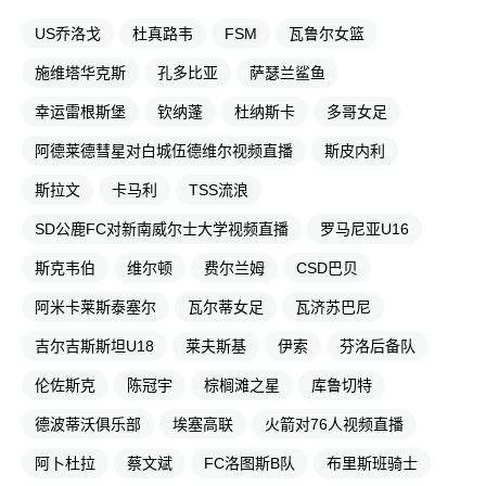
US乔洛戈
杜真路韦
FSM
瓦鲁尔女篮
施维塔华克斯
孔多比亚
萨瑟兰鲨鱼
幸运雷根斯堡
钦纳蓬
杜纳斯卡
多哥女足
阿德莱德彗星对白城伍德维尔视频直播
斯皮内利
斯拉文
卡马利
TSS流浪
SD公鹿FC对新南威尔士大学视频直播
罗马尼亚U16
斯克韦伯
维尔顿
费尔兰姆
CSD巴贝
阿米卡莱斯泰塞尔
瓦尔蒂女足
瓦济苏巴尼
吉尔吉斯斯坦U18
莱夫斯基
伊索
芬洛后备队
伦佐斯克
陈冠宇
棕榈滩之星
库鲁切特
德波蒂沃俱乐部
埃塞高联
火箭对76人视频直播
阿卜杜拉
蔡文斌
FC洛图斯B队
布里斯班骑士